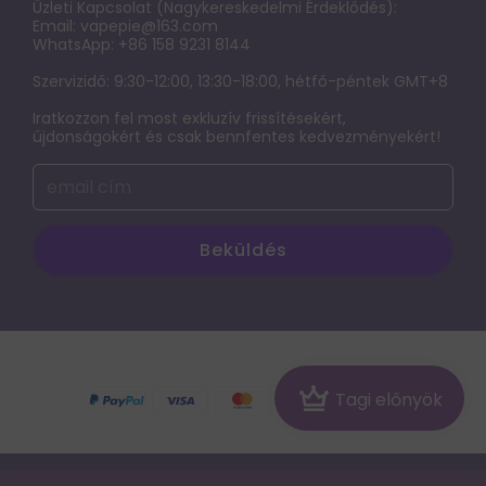
KAPCSOLATFELVÉTEL
Üzleti Kapcsolat (Nagykereskedelmi Érdeklődés):
Exkluziv Limitalt Zona
Email:
vapepie@163.com
Fontos közlemény: Frissítés a webhely-hozzáférésről
WhatsApp: +86 158 9231 8144
Terms of service
Szervizidő: 9:30-12:00, 13:30-18:00, hétfő-péntek GMT+8
Iratkozzon fel most exkluzív frissítésekért,
ADATVÉDELMI NYILATKOZAT
újdonságokért és csak bennfentes kedvezményekért!
Az elektronikus cigaretta káros hatásainak,
függőségének és használatának feltárása
Beküldés
© 2026 vapepie-hu
Crown
Tagi előnyök