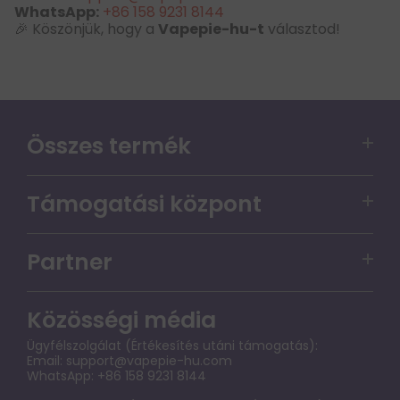
WhatsApp:
+86 158 9231 8144
🎉 Köszönjük, hogy a
Vapepie-hu-t
választod!
Összes termék
VAPEPIE Matrix 50000 PUFFS
Támogatási központ
VAPEPIE PRO 40000 PUFFS
Szolgáltatási garancianyilatkozat a felhasználók
VAPEPIE Max 40000 PUFFS
Partner
számára
VAPEPIE GHOSTAIR 40000 PUFFS
Vapepie-hu tagsági program
Pénzvisszatérítési eljárás
Közösségi média
VAPEPIE Galactic Gleam 35000 Puffs
VAPEPIE-HU SHOP NAGYKERESKEDELEM
Szállítási szabályzat
Ügyfélszolgálat (Értékesítés utáni támogatás):
VAPEPIE Mega 70000 PUFFS
Email:
support@vapepie-hu.com
GYIK
WhatsApp: +86 158 9231 8144
VAPEPIE x TK Ultra Phantom 30000 PUFFS