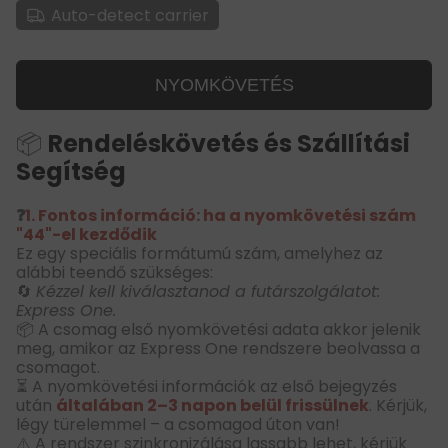
Auto-detect carrier
NYOMKÖVETÉS
📦
Rendeléskövetés és Szállítási
Segítség
❓
1. Fontos információ: ha a nyomkövetési szám
"44"-el kezdődik
Ez egy speciális formátumú szám, amelyhez az
alábbi teendő szükséges:
🔄
Kézzel kell kiválasztanod a futárszolgálatot:
Express One.
📦 A csomag első nyomkövetési adata akkor jelenik
meg, amikor az Express One rendszere beolvassa a
csomagot.
⏳ A nyomkövetési információk az első bejegyzés
után
általában 2–3 napon belül frissülnek
. Kérjük,
légy türelemmel – a csomagod úton van!
⚠️ A rendszer szinkronizálása lassabb lehet, kérjük