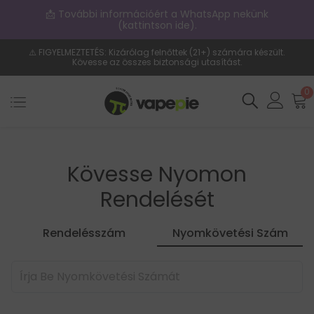
📩 További információért a WhatsApp nekünk
(kattintson ide).
⚠️ FIGYELMEZTETÉS: Kizárólag felnőttek (21+) számára készült.
Kövesse az összes biztonsági utasítást.
0
Kövesse Nyomon
Rendelését
Rendelésszám
Nyomkövetési Szám