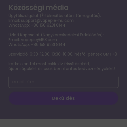
Vapepie-hu tagsági program
Pénzvisszatérítési eljárás
Közösségi média
VAPEPIE Galactic Gleam 35000 Puffs
VAPEPIE-HU SHOP NAGYKERESKEDELEM
Szállítási szabályzat
Ügyfélszolgálat (Értékesítés utáni támogatás):
VAPEPIE Mega 70000 PUFFS
Email:
support@vapepie-hu.com
GYIK
WhatsApp: +86 158 9231 8144
VAPEPIE x TK Ultra Phantom 30000 PUFFS
KAPCSOLATFELVÉTEL
Üzleti Kapcsolat (Nagykereskedelmi Érdeklődés):
Exkluziv Limitalt Zona
Email:
vapepie@163.com
Fontos közlemény: Frissítés a webhely-hozzáférésről
WhatsApp: +86 158 9231 8144
Terms of service
Szervizidő: 9:30-12:00, 13:30-18:00, hétfő-péntek GMT+8
Iratkozzon fel most exkluzív frissítésekért,
ADATVÉDELMI NYILATKOZAT
újdonságokért és csak bennfentes kedvezményekért!
Az elektronikus cigaretta káros hatásainak,
függőségének és használatának feltárása
Beküldés