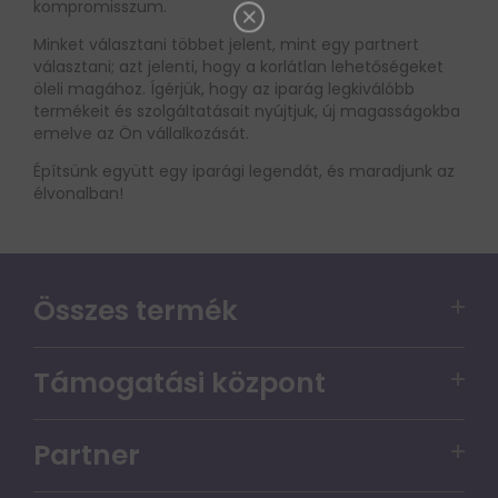
kompromisszum.
Minket választani többet jelent, mint egy partnert
választani; azt jelenti, hogy a korlátlan lehetőségeket
öleli magához. Ígérjük, hogy az iparág legkiválóbb
termékeit és szolgáltatásait nyújtjuk, új magasságokba
emelve az Ön vállalkozását.
Építsünk együtt egy iparági legendát, és maradjunk az
élvonalban!
Összes termék
VAPEPIE Matrix 50000 PUFFS
Támogatási központ
VAPEPIE PRO 40000 PUFFS
Szolgáltatási garancianyilatkozat a felhasználók
VAPEPIE Max 40000 PUFFS
Partner
számára
VAPEPIE GHOSTAIR 40000 PUFFS