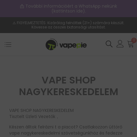
📩 További információért a WhatsApp nekünk
(kattintson ide).
⚠️ FIGYELMEZTETÉS: Kizárólag felnőttek (21+) számára készült.
Kövesse az összes biztonsági utasítást.
0
VAPE SHOP
NAGYKERESKEDELEM
VAPE SHOP NAGYKERESKEDELEM
Tisztelt Üzleti Vezetők，
Készen álltok felrázni t a piacot? Csatlakozzon úttörő
vape nagykereskedelmi szövetségünkhöz és fedezze