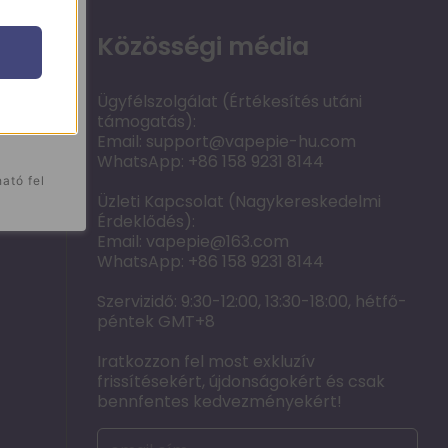
8%
K
U
P
 3
vásárolniFt100000.00
Ajánlat8%
Közösségi média
O
N
Ügyfélszolgálat (Értékesítés utáni
támogatás):
ELEM
Tovább a vásárláshoz
Email:
support@vapepie-hu.com
WhatsApp: +86 158 9231 8144
ató fel
*A kedvezmény automatikusan érvényesül, promóciós kóddal
Üzleti Kapcsolat (Nagykereskedelmi
Érdeklődés):
Email:
vapepie@163.com
WhatsApp: +86 158 9231 8144
Szervizidő: 9:30-12:00, 13:30-18:00, hétfő-
péntek GMT+8
Iratkozzon fel most exkluzív
frissítésekért, újdonságokért és csak
bennfentes kedvezményekért!