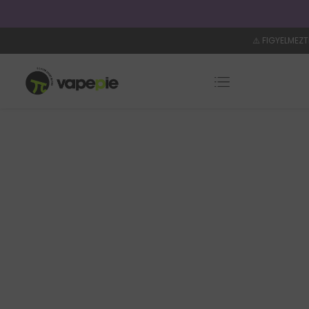
i idő: 4–8 nap
⚠️ FIGYELMEZT