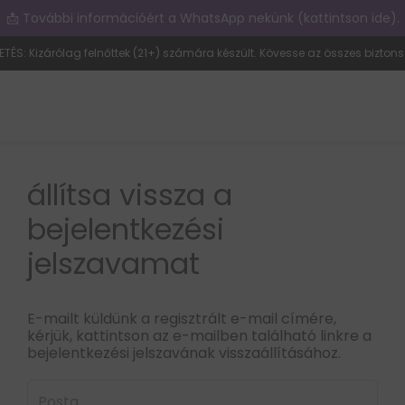
📩 További információért a WhatsApp nekünk (kattintson ide).
ETÉS: Kizárólag felnőttek (21+) számára készült. Kövesse az összes biztons
állítsa vissza a
bejelentkezési
jelszavamat
E-mailt küldünk a regisztrált e-mail címére,
kérjük, kattintson az e-mailben található linkre a
bejelentkezési jelszavának visszaállításához.