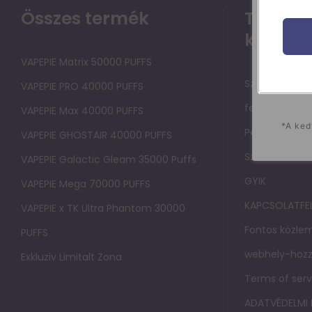
Összes termék
Támoga
közpon
VAPEPIE Matrix 50000 PUFFS
Szolgáltatási
VAPEPIE PRO 40000 PUFFS
felhasználók
VAPEPIE Max 40000 PUFFS
*A ked
Pénzvisszatérí
VAPEPIE GHOSTAIR 40000 PUFFS
Szállítási sza
VAPEPIE Galactic Gleam 35000 Puffs
GYIK
VAPEPIE Mega 70000 PUFFS
KAPCSOLATFE
VAPEPIE x TK Ultra Phantom 30000
Fontos közlem
PUFFS
webhely-hozz
Exkluziv Limitalt Zona
Terms of serv
ADATVÉDELMI